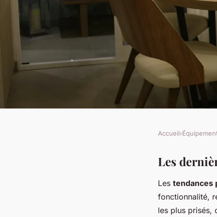
Accueil
›
Équipemen
ÉQUIPEMENT
Les tendances actue
Les derniè
Les
tendances 
design de placards
fonctionnalité,
les plus prisés,