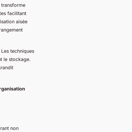
transforme
s facilitant
isation aisée
 rangement
. Les techniques
t le stockage.
randit
rganisation
frant non