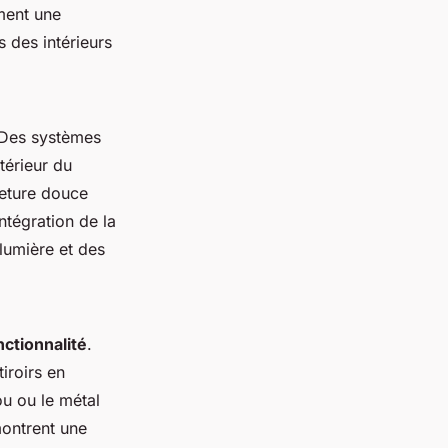
ement une
 des intérieurs
 Des systèmes
térieur du
rmeture douce
intégration de la
lumière et des
nctionnalité
.
iroirs en
u ou le métal
montrent une