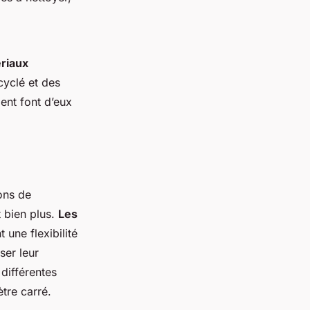
riaux
cyclé et des
ment font d’eux
ions de
 bien plus.
Les
 une flexibilité
ser leur
différentes
ètre carré.