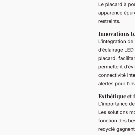
Valentine
•
29 novembre 2024
•
6 min de lecture
Le placard à por
apparence épuré
restreints.
Innovations t
L’intégration de
d’éclairage LED
placard, facilit
permettent d’évi
connectivité int
alertes pour l’i
Esthétique et 
L’importance de
Les solutions mo
fonction des be
recyclé gagnent 