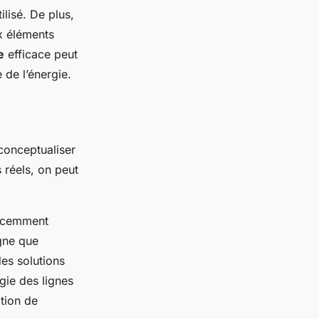
ilisé. De plus,
ux éléments
e
efficace peut
 de l’énergie.
 conceptualiser
 réels, on peut
récemment
igne que
es solutions
gie des lignes
ption de