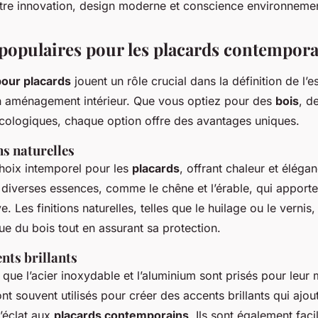
re innovation, design moderne et conscience environnemen
populaires pour les placards contempor
pour placards
jouent un rôle crucial dans la définition de l’e
’un aménagement intérieur. Que vous optiez pour des
bois
, d
cologiques, chaque option offre des avantages uniques.
ns naturelles
hoix intemporel pour les
placards
, offrant chaleur et éléganc
 diverses essences, comme le chêne et l’érable, qui apport
ve. Les finitions naturelles, telles que le huilage ou le vernis
ue du bois tout en assurant sa protection.
nts brillants
 que l’acier inoxydable et l’aluminium sont prisés pour leur 
sont souvent utilisés pour créer des accents brillants qui ajou
l’éclat aux
placards contemporains
. Ils sont également faci