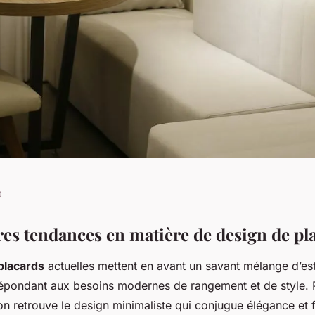
t
lles en matière de
res tendances en matière de design de pl
placards
actuelles mettent en avant un savant mélange d’est
 répondant aux besoins modernes de rangement et de style. P
 on retrouve le design minimaliste qui conjugue élégance et f