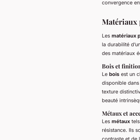
convergence ent
Matériaux 
Les
matériaux 
la durabilité d
des matériaux é
Bois et finitio
Le
bois
est un c
disponible dans
texture distincti
beauté intrinsèq
Métaux et acce
Les
métaux
tels
résistance. Ils 
contraste et de 