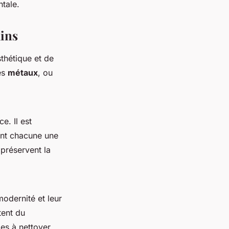
tale.
ains
sthétique et de
es
métaux
, ou
e. Il est
ent chacune une
, préservent la
modernité et leur
tent du
les à nettoyer,