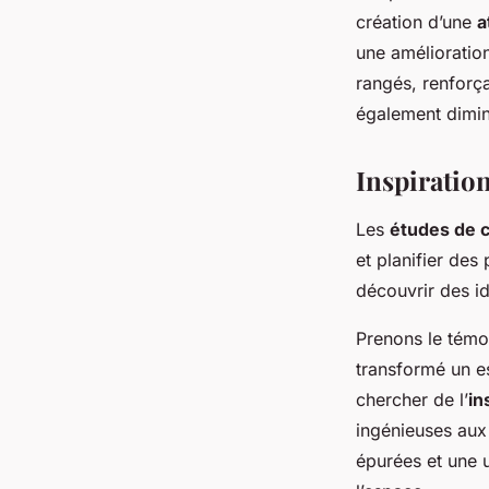
création d’une
a
une amélioration
rangés, renforça
également diminu
Inspiration
Les
études de 
et planifier des
découvrir des id
Prenons le témo
transformé un es
chercher de l’
in
ingénieuses aux
épurées et une u