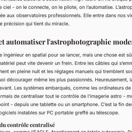
e ciel - on le connecte, on le pilote, on l’automatise. L’astr
vée aux observatoires professionnels. Elle entre dans nos v
e précision qui tient du miracle.
 et automatiser l'astrophotographie mod
e ingénieur en spatial pour se lancer, mais une chose est sûr
tériel peut vite devenir un frein. Entre les câbles qui s’emm
chent en pleine nuit et les réglages manuels qui tremblent sou
 quoi décourager même les plus passionnés. Heureusement, l
 avant. Les systèmes embarqués, comme les ordinateurs d
mais de centraliser tout le contrôle de l’imagerie astro - 
 point - depuis une tablette ou un smartphone. C’est la fin d
logiciels instables sur PC portable greffé au télescope.
du contrôle centralisé