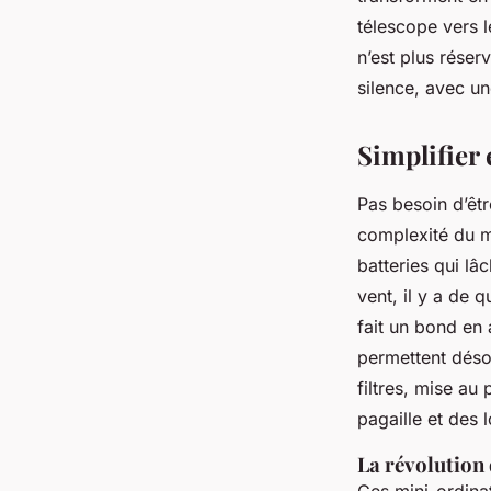
l'imagerie
télescope vers l
n’est plus réser
Fabien
•
08/03/2026 09:01
•
9 min de lecture
silence, avec un
Simplifier
Pas besoin d’êtr
complexité du ma
batteries qui lâ
vent, il y a de
fait un bond en
permettent désor
filtres, mise au
pagaille et des 
La révolution 