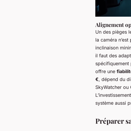
Alignement opt
Un des pièges le
la caméra n’est
inclinaison mini
il faut des adap
spécifiquement 
offre une
fiabil
€
, dépend du di
SkyWatcher ou GS
L’investissement
système aussi p
Préparer sa