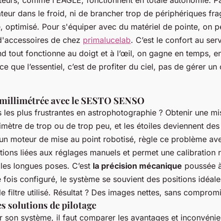
teurs, comme l’EAGLE, fonctionnent en totale autonomie. P
ateur dans le froid, ni de brancher trop de périphériques frag
sé, optimisé. Pour s'équiper avec du matériel de pointe, on p
d'accessoires de chez
primalucelab
. C’est le confort au ser
nd tout fonctionne au doigt et à l’œil, on gagne en temps,
rce que l’essentiel, c’est de profiter du ciel, pas de gérer un
 millimétrée avec le SESTO SENSO
 les plus frustrantes en astrophotographie ? Obtenir une mi
limètre de trop ou de trop peu, et les étoiles deviennent des
 moteur de mise au point robotisé, règle ce problème avec
ations liées aux réglages manuels et permet une calibration 
 les longues poses. C’est
la précision mécanique
poussée à
ois configuré, le système se souvient des positions idéale
e filtre utilisé. Résultat ? Des images nettes, sans compromi
s solutions de pilotage
ir son système, il faut comparer les avantages et inconvéni