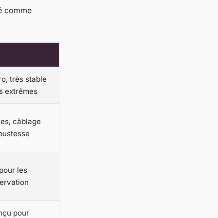
ué comme
o, très stable
s extrêmes
es, câblage
obustesse
pour les
servation
nçu pour