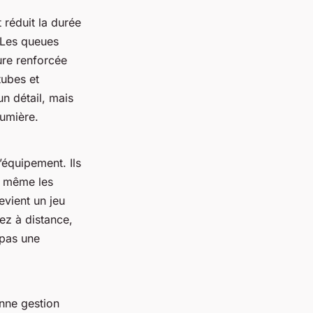
 réduit la durée
 Les queues
nure renforcée
tubes et
un détail, mais
lumière.
’équipement. Ils
t même les
vient un jeu
ez à distance,
 pas une
onne gestion