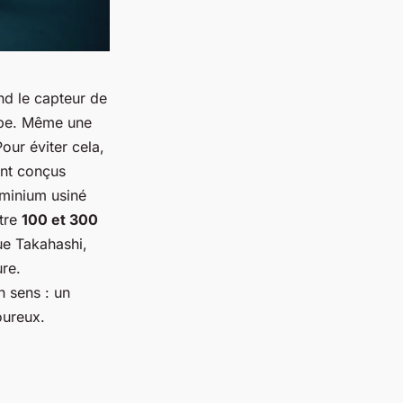
and le capteur de
cope. Même une
our éviter cela,
nt conçus
uminium usiné
ntre
100 et 300
ue Takahashi,
ure.
n sens : un
oureux.