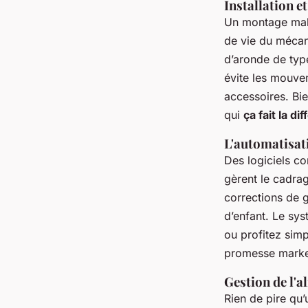
Installation e
Un montage mal é
de vie du mécan
d’aronde de ty
évite les mouve
accessoires. Bie
qui
ça fait la di
L'automatisati
Des logiciels co
gèrent le cadra
corrections de 
d’enfant. Le sys
ou profitez simp
promesse marketi
Gestion de l'a
Rien de pire qu