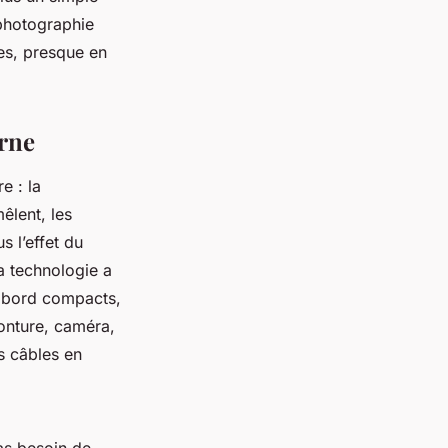
ophotographie
ies, presque en
erne
e : la
êlent, les
s l’effet du
a technologie a
e bord compacts,
monture, caméra,
es câbles en