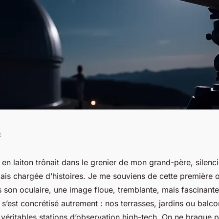
t
ations
te en laiton trônait dans le grenier de mon grand-père, silenc
ais chargée d’histoires. Je me souviens de cette première 
l'astronomie et
s son oculaire, une image floue, tremblante, mais fascinante
 s’est concrétisé autrement : nos terrasses, jardins ou balco
véritables stations d’observation high-tech. On ne braque p