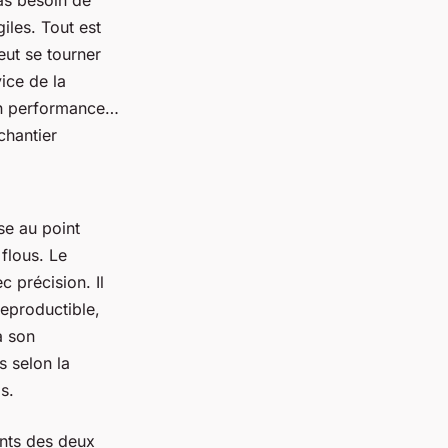
as besoin de
iles. Tout est
eut se tourner
vice de la
 en performance…
 chantier
se au point
 flous. Le
 précision. Il
reproductible,
 son
s selon la
s.
ents des deux