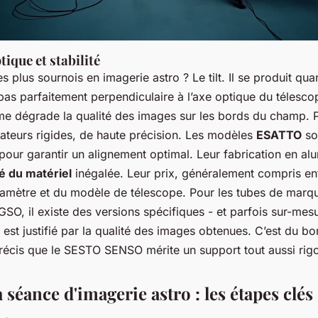
ique et stabilité
s plus sournois en imagerie astro ? Le tilt. Il se produit qu
 pas parfaitement perpendiculaire à l’axe optique du téles
me dégrade la qualité des images sur les bords du champ. P
tateurs rigides, de haute précision. Les modèles
ESATTO
so
pour garantir un alignement optimal. Leur fabrication en al
ité du matériel
inégalée. Leur prix, généralement compris e
amètre et du modèle de télescope. Pour les tubes de marq
O, il existe des versions spécifiques - et parfois sur-mes
 est justifié par la qualité des images obtenues. C’est du bo
récis que le SESTO SENSO mérite un support tout aussi rig
 séance d'imagerie astro : les étapes clés