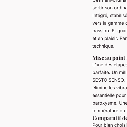
Ces mini-ordina
sortir son ordin
intégré, stabili
vers la gamme 
passion. Et qua
et en plaisir. Pa
technique.
Mise au point
L’une des étapes
parfaite. Un mil
SESTO SENSO, un
élimine les vibr
essentielle pour
paroxysme. Une f
température ou l
Comparatif de
Pour bien chois