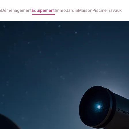
o
Déménagement
Équipement
Immo
Jardin
Maison
Piscine
Travaux