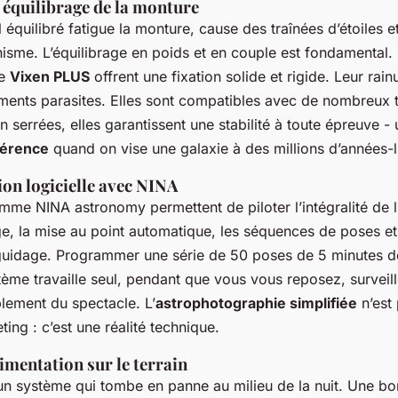
t équilibrage de la monture
quilibré fatigue la monture, cause des traînées d’étoiles et
isme. L’équilibrage en poids et en couple est fondamental.
pe
Vixen PLUS
offrent une fixation solide et rigide. Leur rai
ments parasites. Elles sont compatibles avec de nombreux 
n serrées, elles garantissent une stabilité à toute épreuve - 
fférence
quand on vise une galaxie à des millions d’années-
on logicielle avec NINA
mme NINA astronomy permettent de piloter l’intégralité de l
ge, la mise au point automatique, les séquences de poses e
guidage. Programmer une série de 50 poses de 5 minutes de
tème travaille seul, pendant que vous vous reposez, surveill
lement du spectacle. L’
astrophotographie simplifiée
n’est
ng : c’est une réalité technique.
limentation sur le terrain
’un système qui tombe en panne au milieu de la nuit. Une b