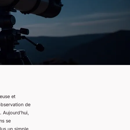
ieuse et
observation de
. Aujourd’hui,
ns se
lus un simple