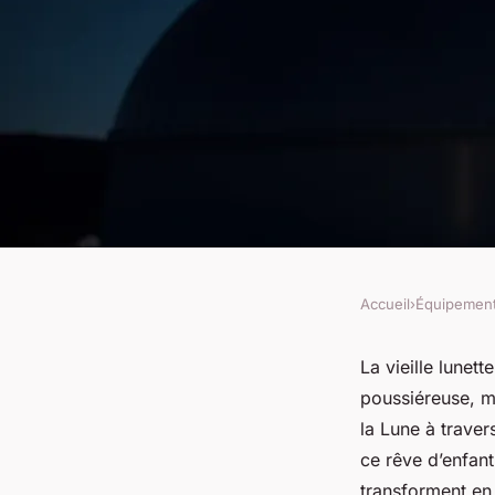
Accueil
›
Équipemen
ÉQUIPEMENT
Découvrir les innov
La vieille lunet
poussiéreuse, m
PrimaLuceLab pour 
la Lune à traver
ce rêve d’enfant
transforment en 