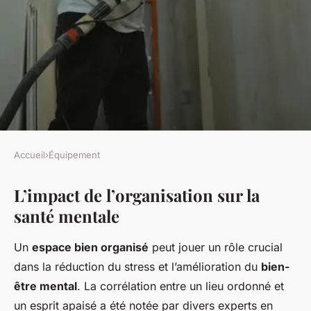
Accueil
›
Équipement
ÉQUIPEMENT
L’impact de l’organisation sur la
Les bénéfices d'un placard
santé mentale
bien organisé pour votre santé
mentale
Un
espace bien organisé
peut jouer un rôle crucial
dans la réduction du stress et l’amélioration du
bien-
Valentine
•
29 novembre 2024
•
4 min de lecture
être mental
. La corrélation entre un lieu ordonné et
un esprit apaisé a été notée par divers experts en