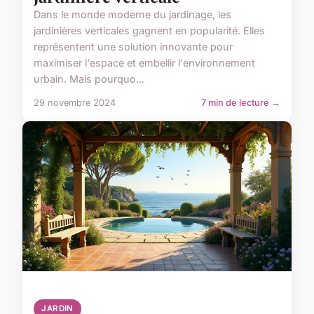
Dans le monde moderne du jardinage, les
jardinières verticales gagnent en popularité. Elles
représentent une solution innovante pour
maximiser l'espace et embellir l'environnement
urbain. Mais pourquo...
29 novembre 2024
7 min de lecture →
JARDIN