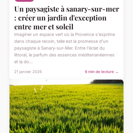
Un paysagiste à sanary-sur-mer
: créer un jardin d'exception
entre mer et soleil
Imaginer un espace vert où la Provence s'exprime
dans chaque recoin, telle est la promesse d'un
paysagiste à Sanary-sur-Mer. Entre l'éclat du
littoral, le parfum des essences méditerranéennes
et la do...
21 janvier 2026
6 min de lecture →