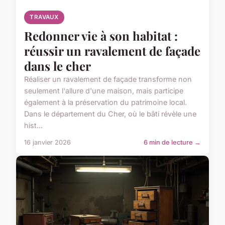
TRAVAUX
Redonner vie à son habitat :
réussir un ravalement de façade
dans le cher
Réaliser un ravalement de façade transforme non
seulement l'allure d'une maison, mais participe
également à la préservation du patrimoine local.
Dans le département du Cher, où le bâti révèle une
hist...
16 janvier 2026
6 min de lecture →