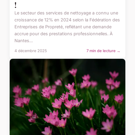
!
Le secteur des services de nettoyage a connu une
croissance de 12% en 2024 selon la Fédération des
Entreprises de Propreté, reflétant une demande
accrue pour des prestations professionnelles. À
Nantes...
4 décembre 2025
7 min de lecture →