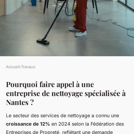
Accueil
›
Travaux
TRAVAUX
Pourquoi faire appel à une
Entreprise de nettoyage à
entreprise de nettoyage spécialisée à
Nantes : Nuvika à votre
Nantes ?
secours !
Le secteur des services de nettoyage a connu une
Clémence
•
4 décembre 2025
•
7 min de lecture
croissance de 12%
en 2024 selon la Fédération des
Entreprises de Propreté, reflétant une demande