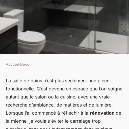
Accueil
›
Déco
DÉCO
Pourquoi j’ai craqué pour la
La salle de bains n’est plus seulement une pièce
fonctionnelle. C’est devenu un espace que l’on soigne
mosaïque aluminium dans ma
autant que le salon ou la cuisine, avec une vraie
salle de bain ?
recherche d’ambiance, de matières et de lumière.
Lorsque j’ai commencé à réfléchir à la
rénovation
de
Camil
•
26/06/2026 09:00
•
9 min de lecture
la mienne, je voulais éviter le carrelage trop