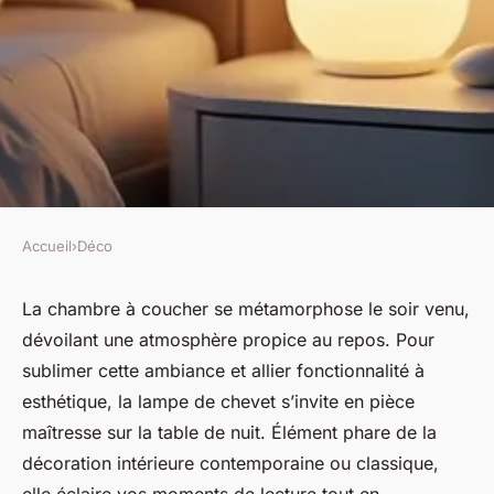
Accueil
›
Déco
DÉCO
Créer l'ambiance parfaite avec
La chambre à coucher se métamorphose le soir venu,
dévoilant une atmosphère propice au repos. Pour
une lampe de chevet : astuces
sublimer cette ambiance et allier fonctionnalité à
design et inspirations
esthétique, la lampe de chevet s’invite en pièce
maîtresse sur la table de nuit. Élément phare de la
Elise
•
29 janvier 2026
•
6 min de lecture
décoration intérieure contemporaine ou classique,