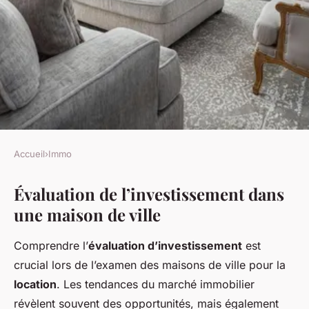
Accueil
›
Immo
IMMO
Évaluation de l’investissement dans
Investir dans une maison de
une maison de ville
ville pour la location : une
bonne idée ?
Comprendre l’
évaluation d’investissement
est
crucial lors de l’examen des maisons de ville pour la
Guillaume
•
29 novembre 2024
•
5 min de lecture
location
. Les tendances du marché immobilier
révèlent souvent des opportunités, mais également